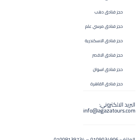
حجز فنادق دهب
حجز فنادق مرسي علم
حجز فنادق الاسكندرية
حجز فنادق الاقصر
حجز فنادق اسوان
حجز فنادق القاهرة
البريد الالكتروني:
info@agazatours.com
الهاتف:
0109034906 – 01008139734