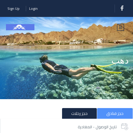
Sign Up
Login
دهب
حجز فنادق
حجز رحلات
تاريخ الوصول - المغادرة