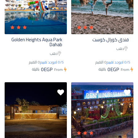
فندق كورال كوست
Golden Heights Aqua Park
Dahab
دهب
دهب
0/5 لايوجد تقييم
0 التقيم
0/5 لايوجد تقييم
0 التقيم
0EGP
0EGP
بالليلة
بالليلة
From
From