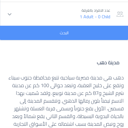
عدد الافراد بالغرفة
1 Adult
-
0 Child
البحث
مدينة دهب
دهب هي مدينة مصرية سياحيه تتبع محافظة جنوب سيناء
وتقع على خليج العقبة، وتبعد حوالي 100 كم عن مدينة
شرم الشيخ و87 كم عن مدينة نويبع، ولقد سُميت بهذا
الاسم تيمناً بلون رمالها الذهبي. وتنقسم المدينة إلى
قسمين، الأول يقع جنوباً ويسمى قرية العسلة وتشتهر
بالحياة البدوية البسيطة، والقسم الثاني يقع شمالاً ويعد
روح ونبض المدينة بسبب اشتماله على الأسواق التجارية