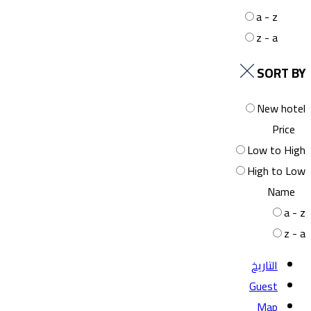
a - z
z - a
SORT BY
New hotel
Price
Low to High
High to Low
Name
a - z
z - a
التاريخ
Guest
Map