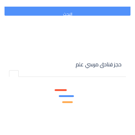
ومنتجعاتها وبنيتها الأساسية، لتصبح مرسى علم أحد أكثر بقاع مصر الجاذبة
للسياحة.
البحث
حجز فنادق مرسي علم