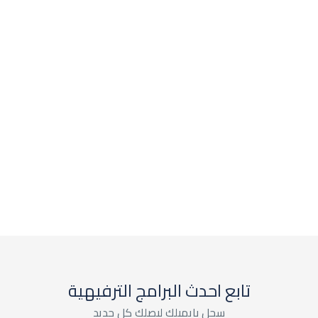
تابع احدث البرامج الترفيهية
سجل بايميلك ليصلك كل جديد