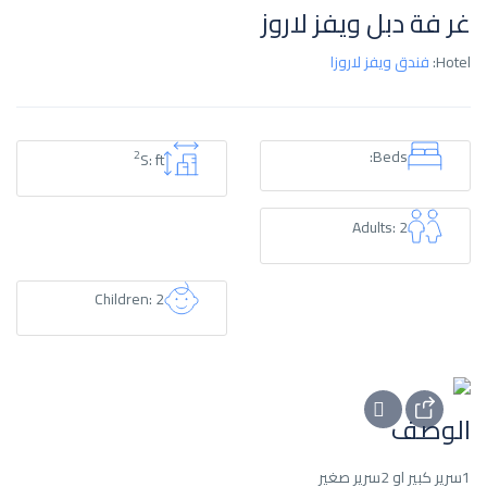
غر فة دبل ويفز لاروز
Hotel:
فندق ويفز لاروزا
Beds:
2
S: ft
Adults: 2
Children: 2
الوصف
1سرير كبير او 2سرير صغير