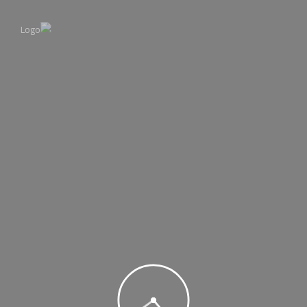
الرئيسية
مكان رحلتك
حجز فنادق
حجز رحلات
عن الشركة
تواصل معنا
Order – 2 May، 2021 @ 10:44 am
2 مايو، 2021
0 comment
MohamedBadawy
Previous
تصفّح المقالات
Comment (0)
Next
Copy © 2014 Shinetheme. All Rights Reserved