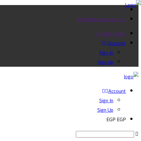
info@agazatours.com
01116376760
Account
Sign In
Sign Up
Account
Sign In
Sign Up
EGP EGP