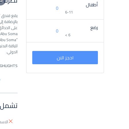
نظرة ع
أطفال
6-11
رضع
< 6
الدولي.
احجز الان
IGHLIGHTS
تشمل 
الاسع