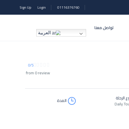
Sign Up
Login
01116376760
تواصل معنا
العربية
0/5
from 0 review
ع الرحلة
المدة
Daily To