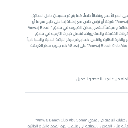
خر يوفر إطلالات على البحر الأحمر وشاطئاً خاصاً، كما يتوفر مسبحان داخل الحدائق،
بالإضافة إلى مركز للياقة البدنية وسبا. تشمل جميع الغرف في فندق “Amwaj Beach Club Abu Soma” شرفة أو تراس خاص مع إطلالة إما على خليج سوما أو
على الحدائق والمسابح الخاصة بالفندق، كما يتميز أيضاً بأنه مكيّف، ويوفر تلفزيون مع قنوات فضائية ومجففاً للشعر. يمكن للضيوف في فندق “Amwaj Beach
 بار بجانب المسبح يقدم المأكولات الخفيفة والمشروبات. تشمل خيارات الترفيه في فندق
ب كرة القدم والكرة الطائرة والتنس، كما يوفر مركز اللياقة البدنية والسبا نادياً
للياقة البدنية مجهزاً بالكامل ومجموعة كاملة من علاجات الصحة والتجميل. يقع فندق “Amwaj Beach Club Abu Soma” على بُعد 48 كم جنوب مطار الغردقة
ة كاملة من علاجات الصحة والتجميل.
تشمل خيارات الترفيه في فندق "Amwaj Beach Club Abu Soma"
مائية مثل: الغوص، بالإضافة إلى ملاعب كرة القدم والكرة الطائرة