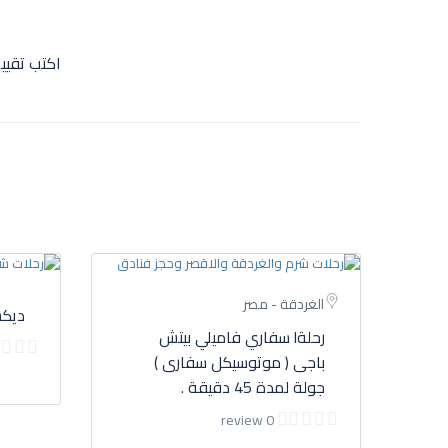
اكتب تقيي
الغردقة - مصر
ديكس
رحلةl سفاري فاميلي بيتش
باجى ( موتوسيكل سفارى )
جولة لمدة 45 دقيقة .
0 review