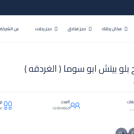
مكان رحلتك
حجز فنادق
حجز رحلات
عن الشركة
 بلو بيتش ابو سوما ( الغردقه )
لغات
العدد
نو
ur
Unlimited
_