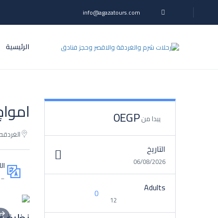
info@agazatours.com
الرئيسية
امواج
0EGP
يبدا من
الغردقه
التاريخ
06/08/2026
ال
__
Adults
12