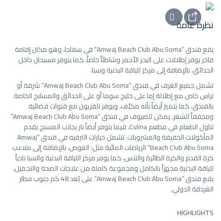
نظرة عامة
يقع فندق “Amwaj Beach Club Abu Soma” في سفاجا، وهو مكان إقامة
فاخر يوفر إطلالات على البحر الأحمر وشاطئاً خاصاً، كما يتوفر مسبحان داخل
الحدائق، بالإضافة إلى مركز للياقة البدنية وسبا.
تشمل جميع الغرف في فندق “Amwaj Beach Club Abu Soma” شرفة أو
تراس خاص مع إطلالة إما على خليج سوما أو على الحدائق والمسابح الخاصة
بالفندق، كما يتميز أيضاً بأنه مكيّف، ويوفر تلفزيون مع قنوات فضائية
ومجففاً للشعر. يمكن للضيوف في فندق “Amwaj Beach Club Abu Soma”
تناول الطعام في مطعم Culina، فيما يتوفر أيضاً بار بجانب المسبح يقدم
المأكولات الخفيفة والمشروبات. تشمل خيارات الترفيه في فندق “Amwaj
Beach Club Abu Soma” الرياضات المائية مثل: الغوص، بالإضافة إلى ملاعب
كرة القدم والكرة الطائرة والتنس، كما يوفر مركز اللياقة البدنية والسبا نادياً
للياقة البدنية مجهزاً بالكامل ومجموعة كاملة من علاجات الصحة والتجميل.
يقع فندق “Amwaj Beach Club Abu Soma” على بُعد 48 كم جنوب مطار
الغردقة الدولي.
HIGHLIGHTS