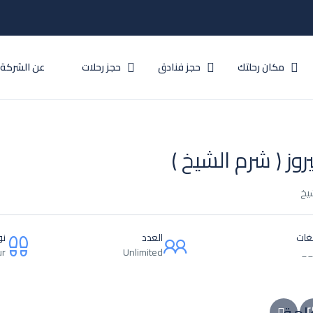
مكان رحلتك
حجز فنادق
حجز رحلات
عن الشركة
روز ( شرم الشيخ )
يخ
لغات
العدد
نو
ur
Unlimited
_