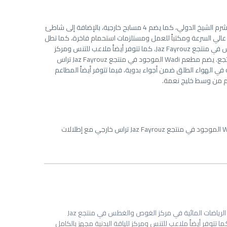
يطل هذا المنتجع على البحر الأحمر في خليج نعمة ويقع على بُعد 15 دقيقة بالسيارة من مطار شرم الشيخ الدولي، كما يضم 4 مسابح خارجية، بالإضافة إلى شاطئ
Jaz Fayrou إمكانية استخدام خدمة إنترنت عالي السرعة ومكتباً للعمل ومستلزمات استحمام فاخرة، كما تطل
بعض الغرف على منطقة المسبح في المنتجع. تتوفر الرياضات المائية في مركز الغوص والغطس في منتجع Jaz Fayrouz، كما تتوفر أيضاً ملاعب للتنس ومركز
للياقة البدنية مجهز بالكامل، فيما تتوفر مناطق سباحة للأطفال ونادي حيوي للأطفال في المنتجع. يضم مطعم Wadi الموجود في منتجع Jaz Fayrouz تراس
لات على الممشى الواقع بمواجهة الشاطئ، كما يقدم Starlight Dinner بوفيه في الهواء الطلق ضمن أجواء بدوية، فيما تتوفر أيضاً المطاعم
تتوفر مناطق سباحة للأطفال ونادي حيوي للأطفال في المنتجع. يضم مطعم Wadi الموجود في منتجع Jaz Fayrouz تراس خارجي مع إطلالات
تتوفر الرياضات المائية في مركز الغوص والغطس في منتجع Jaz