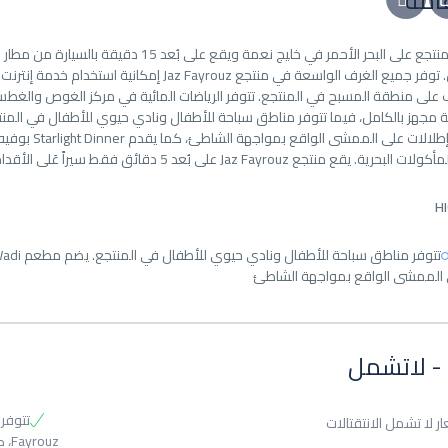
امة
خاص طويل. توفر جميع الغرف الواسعة في منتجع z
خارجي مع إطلا
قع منتجع Jaz Fayrouz على بُعد 5 دقائق فقط سيراً عَلى الأقدام من وسط خليج نعمة.
H
الممشى الواقع بمواجهة الشاطئ
- لاتشمل
ر لا تشمل الانتقتالات
Fayrouz، كما تتوفر أيضاً ملاعب للتنس ومركز للياقة البدنية مجهز بالكامل