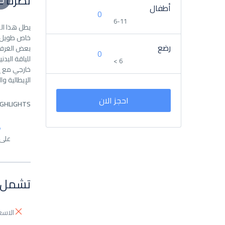
نظرة ع
أطفال
6-11
رضع
< 6
الإيطالية والمأكولات البحرية. ي
احجز الان
IGHLIGHTS
على 
تشمل 
الاسعا