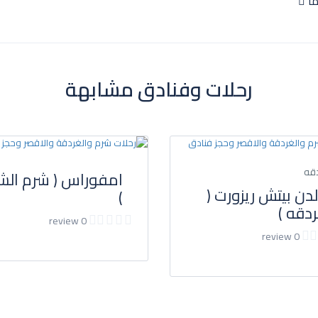
ما
رحلات وفنادق مشابهة
دقه
امفوراس ( شرم الش
دن بيتش ريزورت (
)
ردقه )
0 review
0 review