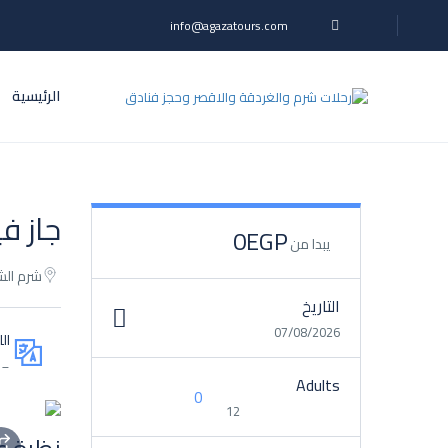
info@agazatours.com
الرئيسية
جاز في
0EGP
يبدا من
شرم الش
التاريخ
07/08/2026
ال
__
Adults
12