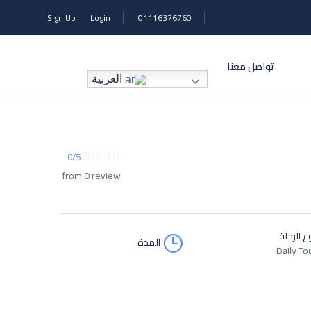
Sign Up
Login
01116376760
تواصل معنا
العربية
0/5
from 0 review
ع الرحلة
المدة
Daily To