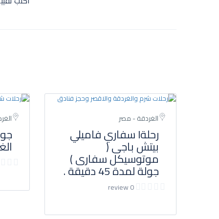
اكتب تقيي
الغردقة - مصر
الغر
رحلةl سفاري فاميلي
جول
بيتش باجى (
الغ
موتوسيكل سفارى )
جولة لمدة 45 دقيقة .
0 review