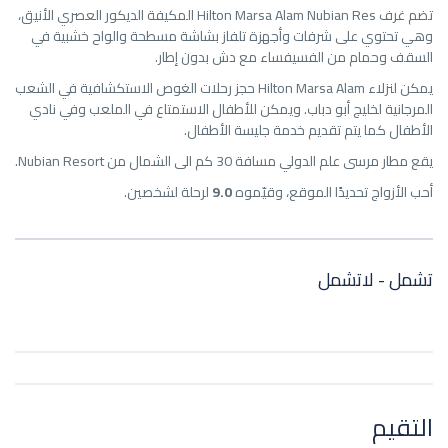
تضم غرف Hilton Marsa Alam Nubian Res المكيفة الديكور العصري الأنيق،
وهي تحتوي على شرفات وأجهزة تلفاز بشاشة مسطحة والواح خشبية في
السقف وحمام من الفسيفساء مع دش بدون إطار.
يمكن لنزلاء Hilton Marsa Alam حجز رحلات الغوص الاستكشافية في الشعب
المرجانية لخليج أبو دباب. ويمكن للأطفال الاستمتاع في الملعب وفي نادي
الأطفال كما يتم تقديم خدمة جليسة الأطفال.
يقع مطار مرسى علم الدولي مسافة 30 كم الى الشمال من Nubian Resort.
أحب الأزواج تحديدًا الموقع، وقيّموه
9.0
لرحلة لشخصين.
تشمل - لاتشمل
التقيم