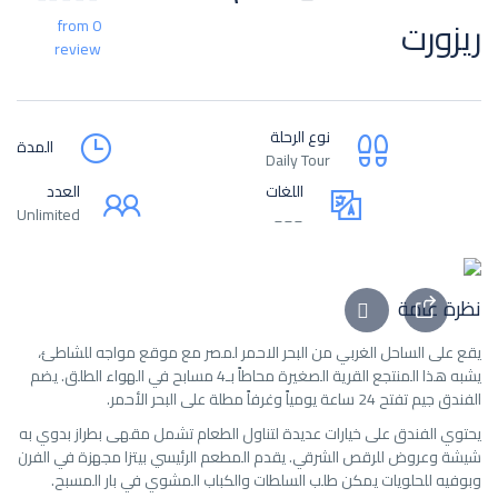
ريزورت
from 0
review
نوع الرحلة
المدة
Daily Tour
اللغات
العدد
Unlimited
___
نظرة عامة
يقع على الساحل الغربي من البحر الاحمر لمصر مع موقع مواجه للشاطئ،
يشبه هذا المنتجع القرية الصغيرة محاطاً بـ4 مسابح في الهواء الطلق. يضم
الفندق جيم تفتح 24 ساعة يومياً وغرفاً مطلة على البحر الأحمر.
يحتوي الفندق على خيارات عديدة لتناول الطعام تشمل مقهى بطراز بدوي به
شيشة وعروض للرقص الشرقي. يقدم المطعم الرئيسي بيتزا مجهزة في الفرن
وبوفيه للحلويات يمكن طلب السلطات والكباب المشوي في بار المسبح.