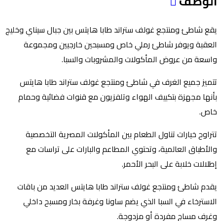
الوصف
يقع شاطئ ومنتجع غولف ستراند طابا هايتس بين جبال سيناي وخليج
العقبة ويوفر شاطئ رملي خاص ومسبحين خارجيين ومجموعة
واسعة من عروض المأكولات والمشروبات والسبا.
تتميز جميع الغرف في شاطئ ومنتجع غولف ستراند طابا هايتس
بأنها مجهزة بتكييف الهواء وتلفزيون مع قنوات فضائية وحمام
خاص.
تتراوح خيارات تناول الطعام بين المأكولات المصرية التخصصية
والأطباق العالمية، وتحتوي المطاعم والبارات على تراسات مع
إطلالات خلابة على البحر الأحمر.
يقدم شاطئ ومنتجع غولف ستراند طابا هايتس العديد من باقات
الاسترخاء في السبا الذي يضم ساونا وغرفة بخار ومسبح داخلي
وغرف مساج مفردة أو مزدوجة.