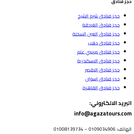
حجز فنادق
حجز فنادق شرم الشيخ
حجز فنادق الغردقة
حجز فتادق العين السخنة
حجز فنادق دهب
حجز فنادق مرسي علم
حجز فنادق الاسكندرية
حجز فنادق الاقصر
حجز فنادق اسوان
حجز فنادق القاهرة
البريد الالكتروني:
info@agazatours.com
الهاتف:
0109034906 – 01008139734