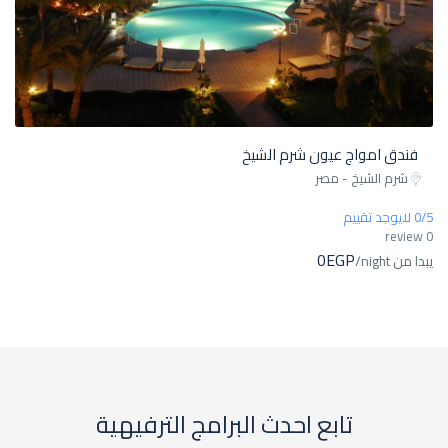
فندق امواج عيون شرم الشيخ
شرم الشيخ - مصر
0/5 لايوجد تقييم
0 review
0EGP
يبدا من
/night
تابع احدث البرامج الترفيهية