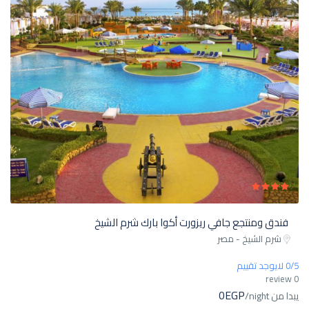
فندق ومنتجع جافي ريزورت أكوا بارك شرم الشيخ
شرم الشيخ - مصر
0/5 لايوجد تقييم
0 review
0EGP
يبدا من
/night