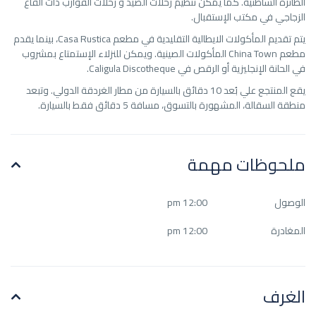
الطائرة الشاطئية. كما يمكن تنظيم رحلات الصيد و رحلات القوارب ذات القاع
الزجاجي في مكتب الإستقبال.
يتم تقديم المأكولات الايطالية التقليدية في مطعم Casa Rustica، بينما يقدم
مطعم China Town المأكولات الصينية. ويمكن للنزلاء الإستمتاع بمشروب
في الحانة الإنجليزية أو الرقص في Caligula Discotheque.
يقع المنتجع علي بُعد 10 دقائق بالسيارة من مطار الغردقة الدولي. وتبعد
منطقة السقالة، المشهورة بالتسوق، مسافة 5 دقائق فقط بالسيارة.
ملحوظات مهمة
الوصول
12:00 pm
المغادرة
12:00 pm
الغرف