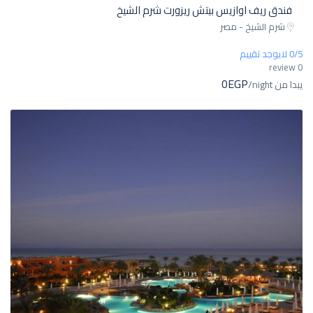
فندق ريف اوازيس بيتش ريزورت شرم الشيخ
شرم الشيخ - مصر
0/5 لايوجد تقييم
0 review
0EGP
يبدا من
/night