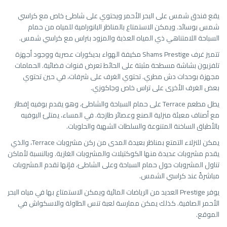
يقع فندق شمس على البحر الأحمر ويحتوي على شاطئ خاص مع كراسي
شمس بوسائد. ويمكن الاستمتاع بالمناظر البانورامية للمياه من حمام
السباحة اللامتناهي ذي المياه العذبة والمزود بتراس مع كراسي شمس.
تتميز غرف Shams Prestige مكيفة الهواء بديكورات عصرية ووجود أجهزة
تلفزيون بشاشة مسطحة مثبتة على الحائط تعرض قنوات فضائية. الحمامات
مجهزة بوحدات دش مطري. تحتوي الغرف على شرفات، في حين تحتوي
بعض الغرف الأخرى على تراس خاص وجاكوزي.
يطل مطعم Terrace على حمام السباحة والشاطئ، وهو يقدم بوفيه إفطار
مع أصناف معبئة منزلية الصنع وعصائر طازجة. في المساء، يمتلئ البوفيه
بالأطباق الساخنة المتنوعة والسلطات الشهية والحلويات.
يمكن للنزلاء التمتع بمناظر بعيدة المدى من ركن مشروبات Terrace، والذي
يقدم مشروبات عديدة منها الكوكتيلات والمشروبات الغازية. وبالنسبة لأماكن
تناول المشروبات حول حمام السباحة وعلى الشاطئ، فإنها تقدم المشروبات
مباشرةً عند كراسي الشمس.
يوفر Prestige العديد من الرياضات المائية ويمكن الاستمتاع بها في مياه البحر
الأحمر الصافية. كذلك يمكن ممارسة لعبة تنس الطاولة والاسكواش في
الموقع.