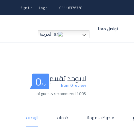
Sign Up
Login
01116376760
تواصل معنا
العربية
0
لايوجد تقييم
/5
from 0 review
100% of guests recommend
ملحوظات مهمة
خدمات
الوصف