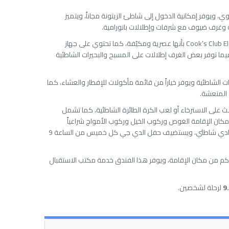
، ويوفر إمكانية الدخول إلى شاطئ الزيتونة مجاناً، ويتميز
 وغرف ضيوف مع شرفات وإطلالات بانورامية.
تتميز الغرف في Cook’s Club El Gouna (Adults Only) بأنها عصرية ومكيّفة، كما تحتوي على جهاز
يما توفر بعض الغرف إطلالات على المسبح والبحيرات الشاطئية
 الشاطئية ويوفر خياراً من قائمة مأكولات للإفطار والعشاء، كما
 المنعشة.
 على الاسترخاء أو لعب الكرة الطائرة الشاطئية، كما تشمل
 مكان الإقامة الغوص وركوب الخيل وركوب الأمواج شراعياً
والغولف، فيما يتميز الفندق بتصميم نادي شاطئي، ويستضيف حفل الدي جي كل خميس من الساعة 9
قع مطار الغردقة الدولي على بعد 27 كم من مكان الإقامة، ويوفر هذا الفندق خدمة مكتب الاستقبال
9
لرحلة لشخصين.