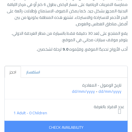
ممارسة التمرينات الرياضية على مسار الركض بطول 6 كم أو في مركز اللياقة
البدنية المجهز بشكل جيد. كما يمكن للضيوف الاستمتاع بإطلالات رائعة على
البحر الأحمر للاستراحة والاسترخاء. تشتهر هذه المنطقة بكونها من بين
أفضل مناطق الغطس والغوص.
يقع المنتجع على بُعد 30 دقيقة فقط بالسيارة من مطار الغردقة الدولي.
يتوفر موقف سيارات مجاني في الموقع.
أحب الأزواج تحديدًا الموقع، وقيّموه
9.0
لرحلة لشخصين.
استفسار
احجز
تاريخ الوصول - المغادرة
dd/mm/yyyy
dd/mm/yyyy
-
عدد الافراد بالغرفة
1 Adult
-
0 Children