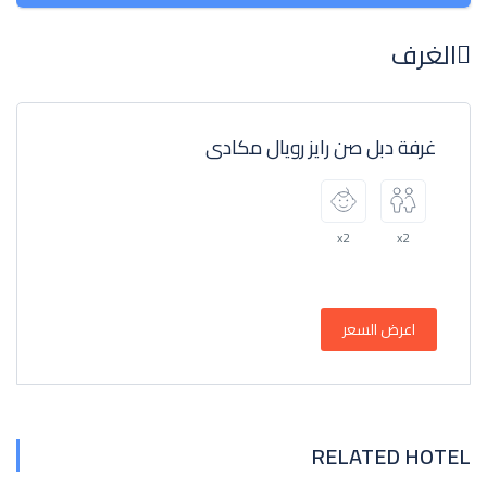
الغرف
غرفة دبل صن رايز رويال مكادى
x2
x2
اعرض السعر
RELATED HOTEL