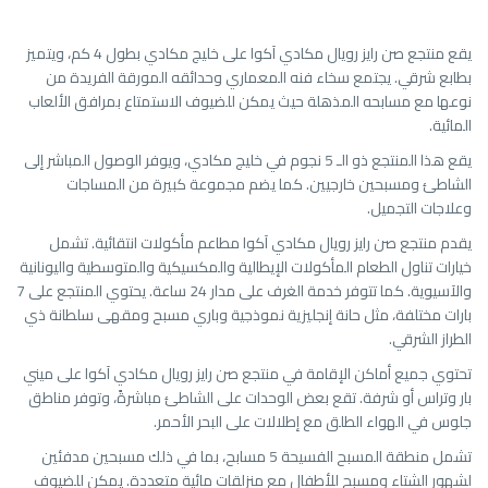
يقع منتجع صن رايز رويال مكادي آكوا على خليج مكادي بطول 4 كم، ويتميز
بطابع شرقي. يجتمع سخاء فنه المعماري وحدائقه المورقة الفريدة من
نوعها مع مسابحه المذهلة حيث يمكن للضيوف الاستمتاع بمرافق الألعاب
المائية.
يقع هذا المنتجع ذو الـ 5 نجوم في خليج مكادي، ويوفر الوصول المباشر إلى
الشاطئ ومسبحين خارجيين. كما يضم مجموعة كبيرة من المساجات
وعلاجات التجميل.
يقدم منتجع صن رايز رويال مكادي آكوا مطاعم مأكولات انتقائية. تشمل
خيارات تناول الطعام المأكولات الإيطالية والمكسيكية والمتوسطية واليونانية
والآسيوية. كما تتوفر خدمة الغرف على مدار 24 ساعة. يحتوي المنتجع على 7
بارات مختلفة، مثل حانة إنجليزية نموذجية وباري مسبح ومقهى سلطانة ذي
الطراز الشرقي.
تحتوي جميع أماكن الإقامة في منتجع صن رايز رويال مكادي آكوا على ميني
بار وتراس أو شرفة. تقع بعض الوحدات على الشاطئ مباشرةً، وتوفر مناطق
جلوس في الهواء الطلق مع إطلالات على البحر الأحمر.
تشمل منطقة المسبح الفسيحة 5 مسابح، بما في ذلك مسبحين مدفئين
لشهور الشتاء ومسبح للأطفال مع منزلقات مائية متعددة. يمكن للضيوف